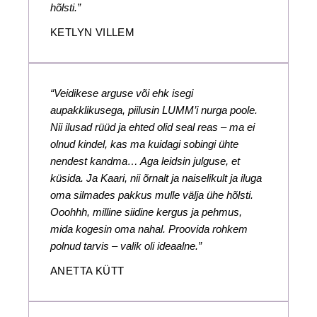
hõlsti.”
KETLYN VILLEM
“Veidikese arguse või ehk isegi
aupakklikusega, piilusin LUMM’i nurga poole.
Nii ilusad rüüd ja ehted olid seal reas – ma ei
olnud kindel, kas ma kuidagi sobingi ühte
nendest kandma… Aga leidsin julguse, et
küsida. Ja Kaari, nii õrnalt ja naiselikult ja iluga
oma silmades pakkus mulle välja ühe hõlsti.
Ooohhh, milline siidine kergus ja pehmus,
mida kogesin oma nahal. Proovida rohkem
polnud tarvis – valik oli ideaalne.”
ANETTA KÜTT