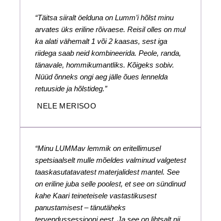
“Täitsa siiralt öelduna on Lumm’i hõlst minu
arvates üks eriline rõivaese. Reisil olles on mul
ka alati vähemalt 1 või 2 kaasas, sest iga
riidega saab neid kombineerida. Peole, randa,
tänavale, hommikumantliks. Kõigeks sobiv.
Nüüd õnneks ongi aeg jälle õues lennelda
retuuside ja hõlstideg.”
NELE MERISOO
“Minu LUMMav lemmik on eritellimusel
spetsiaalselt mulle mõeldes valminud valgetest
taaskasutatavatest materjalidest mantel. See
on eriline juba selle poolest, et see on sündinud
kahe Kaari teineteisele vastastikusest
panustamisest – tänutäheks
tervendussessiooni eest. Ja see on lihtsalt nii