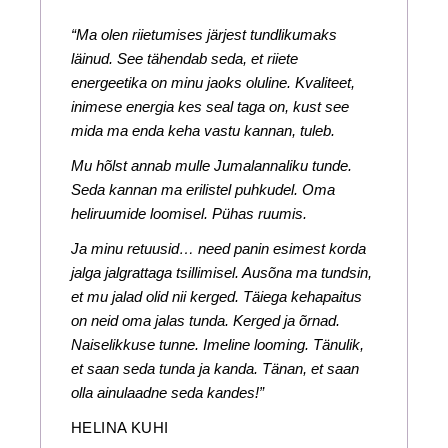
“Ma olen riietumises järjest tundlikumaks
läinud. See tähendab seda, et riiete
energeetika on minu jaoks oluline. Kvaliteet,
inimese energia kes seal taga on, kust see
mida ma enda keha vastu kannan, tuleb.
Mu hõlst annab mulle Jumalannaliku tunde.
Seda kannan ma erilistel puhkudel. Oma
heliruumide loomisel. Pühas ruumis.
Ja minu retuusid… need panin esimest korda
jalga jalgrattaga tsillimisel. Ausõna ma tundsin,
et mu jalad olid nii kerged. Täiega kehapaitus
on neid oma jalas tunda. Kerged ja õrnad.
Naiselikkuse tunne. Imeline looming. Tänulik,
et saan seda tunda ja kanda. Tänan, et saan
olla ainulaadne seda kandes!”
HELINA KUHI