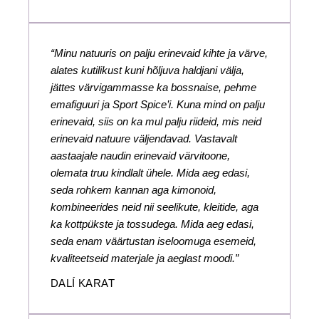
“Minu natuuris on palju erinevaid kihte ja värve,
alates kutilikust kuni hõljuva haldjani välja,
jättes värvigammasse ka bossnaise, pehme
emafiguuri ja Sport Spice’i. Kuna mind on palju
erinevaid, siis on ka mul palju riideid, mis neid
erinevaid natuure väljendavad. Vastavalt
aastaajale naudin erinevaid värvitoone,
olemata truu kindlalt ühele. Mida aeg edasi,
seda rohkem kannan aga kimonoid,
kombineerides neid nii seelikute, kleitide, aga
ka kottpükste ja tossudega. Mida aeg edasi,
seda enam väärtustan iseloomuga esemeid,
kvaliteetseid materjale ja aeglast moodi.”
DALÍ KARAT