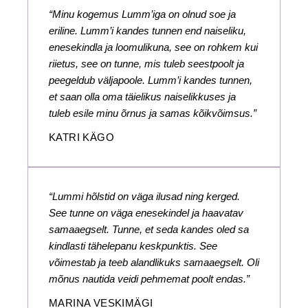
“Minu kogemus Lumm’iga on olnud soe ja
eriline. Lumm’i kandes tunnen end naiseliku,
enesekindla ja loomulikuna, see on rohkem kui
riietus, see on tunne, mis tuleb seestpoolt ja
peegeldub väljapoole. Lumm’i kandes tunnen,
et saan olla oma täielikus naiselikkuses ja
tuleb esile minu õrnus ja samas kõikvõimsus.”
KATRI KÄGO
“Lummi hõlstid on väga ilusad ning kerged.
See tunne on väga enesekindel ja haavatav
samaaegselt. Tunne, et seda kandes oled sa
kindlasti tähelepanu keskpunktis. See
võimestab ja teeb alandlikuks samaaegselt. Oli
mõnus nautida veidi pehmemat poolt endas.”
MARINA VESKIMÄGI