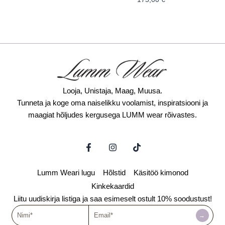
Looja, Unistaja, Maag, Muusa.
Tunneta ja koge oma naiselikku voolamist, inspiratsiooni ja
maagiat hõljudes kergusega LUMM wear rõivastes.
F
I
T
a
n
i
c
s
k
e
t
t
Lumm Weari lugu
Hõlstid
Käsitöö kimonod
b
a
o
o
g
k
Kinkekaardid
o
r
Liitu uudiskirja listiga ja saa esimeselt ostult 10% soodustust!
k
a
Nimi
-
Email
m
→
f