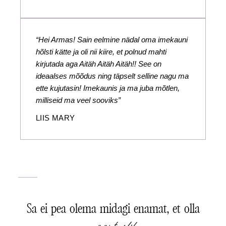
“Hei Armas! Sain eelmine nädal oma imekauni
hõlsti kätte ja oli nii kiire, et polnud mahti
kirjutada aga Aitäh Aitäh Aitäh!! See on
ideaalses mõõdus ning täpselt selline nagu ma
ette kujutasin! Imekaunis ja ma juba mõtlen,
milliseid ma veel sooviks”
LIIS MARY
Sa ei pea olema midagi enamat, et olla