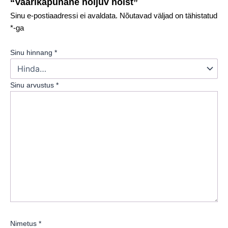
“Vaarikapunane hõljuv hõlst”
Sinu e-postiaadressi ei avaldata.
Nõutavad väljad on tähistatud
*
-ga
Sinu hinnang
*
Sinu arvustus
*
Nimetus
*