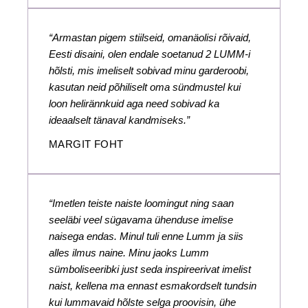
“Armastan pigem stiilseid, omanäolisi rõivaid,
Eesti disaini, olen endale soetanud 2 LUMM-i
hõlsti, mis imeliselt sobivad minu garderoobi,
kasutan neid põhiliselt oma sündmustel kui
loon helirännkuid aga need sobivad ka
ideaalselt tänaval kandmiseks.”
MARGIT FOHT
“Imetlen teiste naiste loomingut ning saan
seeläbi veel sügavama ühenduse imelise
naisega endas. Minul tuli enne Lumm ja siis
alles ilmus naine. Minu jaoks Lumm
sümboliseeribki just seda inspireerivat imelist
naist, kellena ma ennast esmakordselt tundsin
kui lummavaid hõlste selga proovisin, ühe