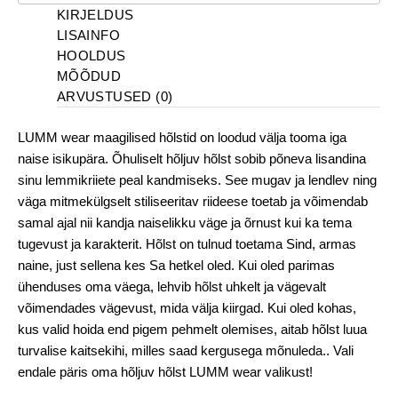
KIRJELDUS
LISAINFO
HOOLDUS
MÕÕDUD
ARVUSTUSED (0)
LUMM wear maagilised hõlstid on loodud välja tooma iga
naise isikupära. Õhuliselt hõljuv hõlst sobib põneva lisandina
sinu lemmikriiete peal kandmiseks. See mugav ja lendlev ning
väga mitmekülgselt stiliseeritav riideese toetab ja võimendab
samal ajal nii kandja naiselikku väge ja õrnust kui ka tema
tugevust ja karakterit. Hõlst on tulnud toetama Sind, armas
naine, just sellena kes Sa hetkel oled. Kui oled parimas
ühenduses oma väega, lehvib hõlst uhkelt ja vägevalt
võimendades vägevust, mida välja kiirgad. Kui oled kohas,
kus valid hoida end pigem pehmelt olemises, aitab hõlst luua
turvalise kaitsekihi, milles saad kergusega mõnuleda.. Vali
endale päris oma hõljuv hõlst LUMM wear valikust!