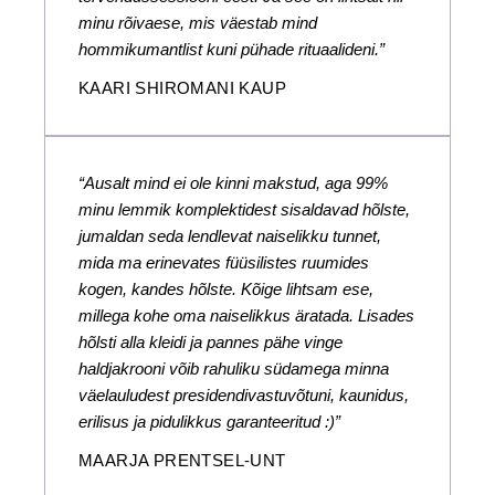
minu rõivaese, mis väestab mind
hommikumantlist kuni pühade rituaalideni.”
KAARI SHIROMANI KAUP
“Ausalt mind ei ole kinni makstud, aga 99%
minu lemmik komplektidest sisaldavad hõlste,
jumaldan seda lendlevat naiselikku tunnet,
mida ma erinevates füüsilistes ruumides
kogen, kandes hõlste. Kõige lihtsam ese,
millega kohe oma naiselikkus äratada. Lisades
hõlsti alla kleidi ja pannes pähe vinge
haldjakrooni võib rahuliku südamega minna
väelauludest presidendivastuvõtuni, kaunidus,
erilisus ja pidulikkus garanteeritud :)”
MAARJA PRENTSEL-UNT