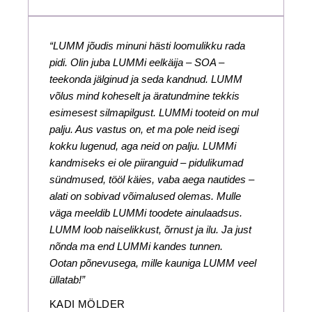
“LUMM jõudis minuni hästi loomulikku rada
pidi. Olin juba LUMMi eelkäija – SOA –
teekonda jälginud ja seda kandnud. LUMM
võlus mind koheselt ja äratundmine tekkis
esimesest silmapilgust. LUMMi tooteid on mul
palju. Aus vastus on, et ma pole neid isegi
kokku lugenud, aga neid on palju. LUMMi
kandmiseks ei ole piiranguid – pidulikumad
sündmused, tööl käies, vaba aega nautides –
alati on sobivad võimalused olemas. Mulle
väga meeldib LUMMi toodete ainulaadsus.
LUMM loob naiselikkust, õrnust ja ilu. Ja just
nõnda ma end LUMMi kandes tunnen.
Ootan põnevusega, mille kauniga LUMM veel
üllatab!”
KADI MÖLDER