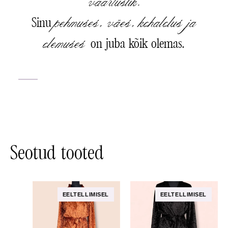
väärtuslik.
pehmuses, väes, kohalolus ja
Sinu
olemuses
on juba kõik olemas.
Seotud tooted