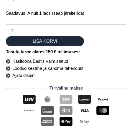
Saadavus:
Ainult 1 laos (saab järeltellida)
LISA KORVI
Tasuta tarne alates 150 € tellimusest
Käsitööna Eestis valmistatud
Loodud kestma ja kandma tähendust
Ajatu disain
Turvaline makse