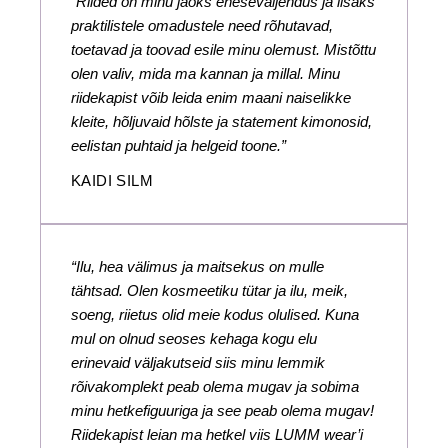
“Riided on minu jaoks eneseväljendus ja lisaks
praktilistele omadustele need rõhutavad,
toetavad ja toovad esile minu olemust. Mistõttu
olen valiv, mida ma kannan ja millal. Minu
riidekapist võib leida enim maani naiselikke
kleite, hõljuvaid hõlste ja statement kimonosid,
eelistan puhtaid ja helgeid toone.”
KAIDI SILM
“Ilu, hea välimus ja maitsekus on mulle
tähtsad. Olen kosmeetiku tütar ja ilu, meik,
soeng, riietus olid meie kodus olulised. Kuna
mul on olnud seoses kehaga kogu elu
erinevaid väljakutseid siis minu lemmik
rõivakomplekt peab olema mugav ja sobima
minu hetkefiguuriga ja see peab olema mugav!
Riidekapist leian ma hetkel viis LUMM wear’i