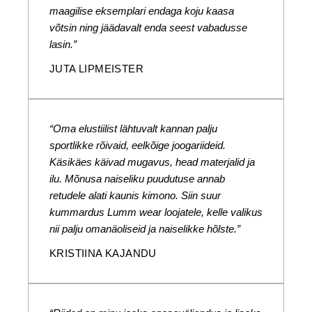
maagilise eksemplari endaga koju kaasa
võtsin ning jäädavalt enda seest vabadusse
lasin.”
JUTA LIPMEISTER
“Oma elustiilist lähtuvalt kannan palju
sportlikke rõivaid, eelkõige joogariideid.
Käsikäes käivad mugavus, head materjalid ja
ilu. Mõnusa naiseliku puudutuse annab
retudele alati kaunis kimono. Siin suur
kummardus Lumm wear loojatele, kelle valikus
nii palju omanäoliseid ja naiselikke hõlste.”
KRISTIINA KAJANDU