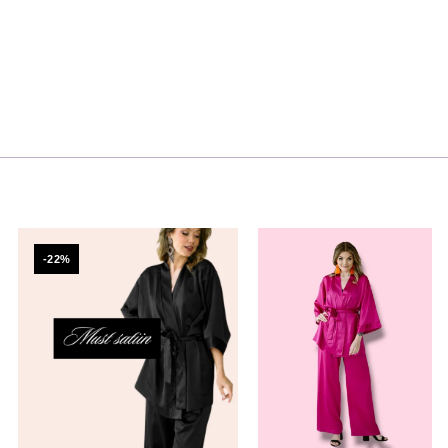
Algne
Praegune
hind
hind
-22%
oli:
on:
185,00 €.
145,00 €.