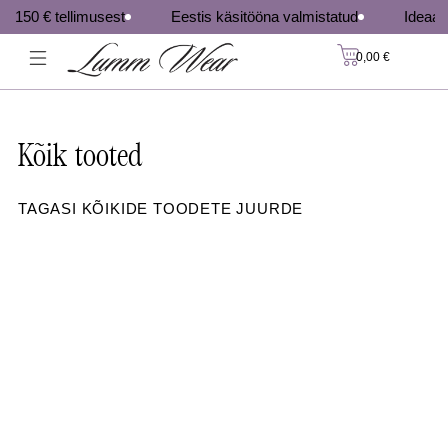
Skip
es 150 € tellimusest
Eestis käsitööna valmistatud
Ideaal
to
0,00
€
content
Kõik tooted
TAGASI KÕIKIDE TOODETE JUURDE