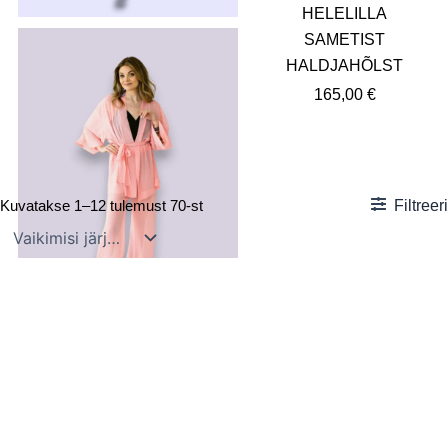
HELELILLA
SAMETIST
HALDJAHÕLST
165,00
€
Filtreeri
Kuvatakse 1–12 tulemust 70-st
UUS KOLLEKTSIOON
Komplektid
HELE KORALL
MINIKIMONO JA PÜKSID
185,00
€