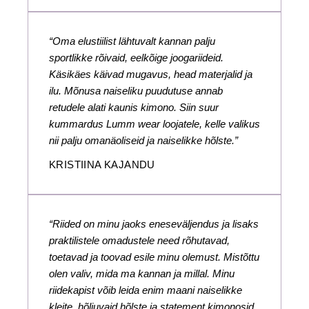
“Oma elustiilist lähtuvalt kannan palju
sportlikke rõivaid, eelkõige joogariideid.
Käsikäes käivad mugavus, head materjalid ja
ilu. Mõnusa naiseliku puudutuse annab
retudele alati kaunis kimono. Siin suur
kummardus Lumm wear loojatele, kelle valikus
nii palju omanäoliseid ja naiselikke hõlste.”
KRISTIINA KAJANDU
“Riided on minu jaoks eneseväljendus ja lisaks
praktilistele omadustele need rõhutavad,
toetavad ja toovad esile minu olemust. Mistõttu
olen valiv, mida ma kannan ja millal. Minu
riidekapist võib leida enim maani naiselikke
kleite, hõljuvaid hõlste ja statement kimonosid,