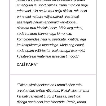
emafiguuri ja Sport Spice’i. Kuna mind on palju
erinevaid, siis on ka mul palju riideid, mis neid
erinevaid natuure väljendavad. Vastavalt
aastaajale naudin erinevaid värvitoone,
olemata truu kindlalt ühele. Mida aeg edasi,
seda rohkem kannan aga kimonoid,
kombineerides neid nii seelikute, kleitide, aga
ka kottpükste ja tossudega. Mida aeg edasi,
seda enam väärtustan iseloomuga esemeid,
kvaliteetseid materjale ja aeglast moodi.”
DALÍ KARAT
“Täitsa siiralt öelduna on Lumm’i hõlst minu
arvates üks eriline rõivaese. Reisil olles on mul
ka alati vähemalt 1 või 2 kaasas, sest iga
riidega saab neid kombineerida. Peole, randa,