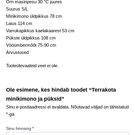
Õrn masinpesu 30 °C juures
Suurus S/L
Minikimono üldpikkus 78 cm
Laius 114 cm
Varrukapikkus kaelakaarest 53 cm
Pükste üldpikkus 108 cm
Vööümbermõõt 75-90 cm
Arvustused
Tooteülevaateid veel ei ole.
Ole esimene, kes hindab toodet “Terrakota
minikimono ja püksid”
Sinu e-postiaadressi ei avaldata.
Nõutavad väljad on tähistatud
*
-ga
Sinu hinnang
*