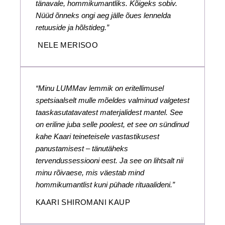
tänavale, hommikumantliks. Kõigeks sobiv.
Nüüd õnneks ongi aeg jälle õues lennelda
retuuside ja hõlstideg.”
NELE MERISOO
“Minu LUMMav lemmik on eritellimusel
spetsiaalselt mulle mõeldes valminud valgetest
taaskasutatavatest materjalidest mantel. See
on eriline juba selle poolest, et see on sündinud
kahe Kaari teineteisele vastastikusest
panustamisest – tänutäheks
tervendussessiooni eest. Ja see on lihtsalt nii
minu rõivaese, mis väestab mind
hommikumantlist kuni pühade rituaalideni.”
KAARI SHIROMANI KAUP