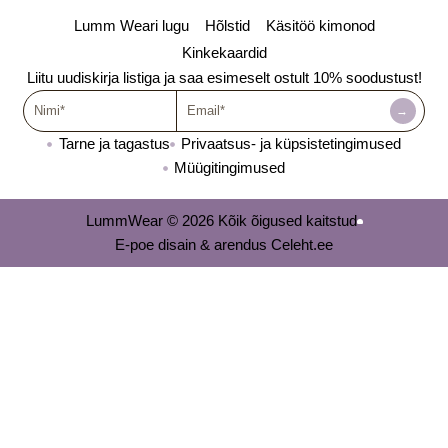
e
t
t
Lumm Weari lugu
Hõlstid
Käsitöö kimonod
b
a
o
o
g
k
Kinkekaardid
o
r
Liitu uudiskirja listiga ja saa esimeselt ostult 10% soodustust!
k
a
Nimi
-
Email
m
→
f
Tarne ja tagastus
Privaatsus- ja küpsistetingimused
Müügitingimused
LummWear © 2026 Kõik õigused kaitstud
E-poe disain & arendus Celeht.ee