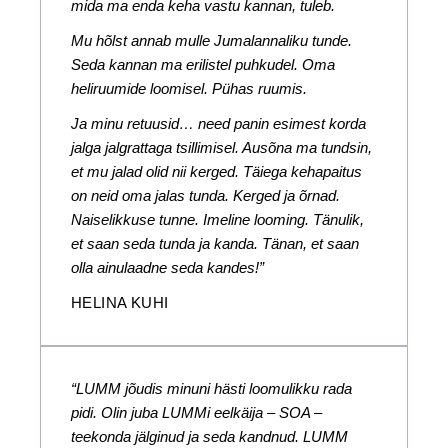
mida ma enda keha vastu kannan, tuleb.
Mu hõlst annab mulle Jumalannaliku tunde.
Seda kannan ma erilistel puhkudel. Oma
heliruumide loomisel. Pühas ruumis.
Ja minu retuusid… need panin esimest korda
jalga jalgrattaga tsillimisel. Ausõna ma tundsin,
et mu jalad olid nii kerged. Täiega kehapaitus
on neid oma jalas tunda. Kerged ja õrnad.
Naiselikkuse tunne. Imeline looming. Tänulik,
et saan seda tunda ja kanda. Tänan, et saan
olla ainulaadne seda kandes!”
HELINA KUHI
“LUMM jõudis minuni hästi loomulikku rada
pidi. Olin juba LUMMi eelkäija – SOA –
teekonda jälginud ja seda kandnud. LUMM