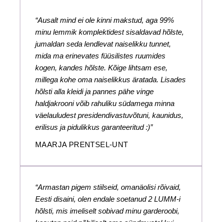
“Ausalt mind ei ole kinni makstud, aga 99%
minu lemmik komplektidest sisaldavad hõlste,
jumaldan seda lendlevat naiselikku tunnet,
mida ma erinevates füüsilistes ruumides
kogen, kandes hõlste. Kõige lihtsam ese,
millega kohe oma naiselikkus äratada. Lisades
hõlsti alla kleidi ja pannes pähe vinge
haldjakrooni võib rahuliku südamega minna
väelauludest presidendivastuvõtuni, kaunidus,
erilisus ja pidulikkus garanteeritud :)”
MAARJA PRENTSEL-UNT
“Armastan pigem stiilseid, omanäolisi rõivaid,
Eesti disaini, olen endale soetanud 2 LUMM-i
hõlsti, mis imeliselt sobivad minu garderoobi,