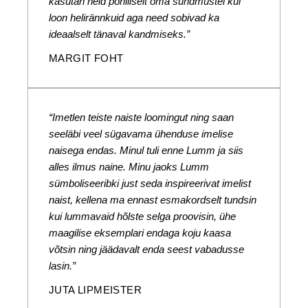
kasutan neid põhiliselt oma sündmustel kui
loon helirännkuid aga need sobivad ka
ideaalselt tänaval kandmiseks.”
MARGIT FOHT
“Imetlen teiste naiste loomingut ning saan
seeläbi veel sügavama ühenduse imelise
naisega endas. Minul tuli enne Lumm ja siis
alles ilmus naine. Minu jaoks Lumm
sümboliseeribki just seda inspireerivat imelist
naist, kellena ma ennast esmakordselt tundsin
kui lummavaid hõlste selga proovisin, ühe
maagilise eksemplari endaga koju kaasa
võtsin ning jäädavalt enda seest vabadusse
lasin.”
JUTA LIPMEISTER