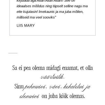
kirjutada aga Aitäh Aitäh Aitäh!! See on
ideaalses mõõdus ning täpselt selline nagu ma
ette kujutasin! Imekaunis ja ma juba mõtlen,
milliseid ma veel sooviks”
LIIS MARY
Sa ei pea olema midagi enamat, et olla
väärtuslik.
pehmuses, väes, kohalolus ja
Sinu
olemuses
on juba kõik olemas.