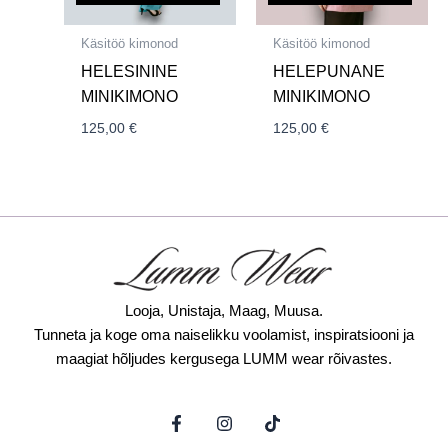
Käsitöö kimonod
Käsitöö kimonod
HELESININE
HELEPUNANE
MINIKIMONO
MINIKIMONO
125,00
€
125,00
€
Looja, Unistaja, Maag, Muusa.
Tunneta ja koge oma naiselikku voolamist, inspiratsiooni ja
maagiat hõljudes kergusega LUMM wear rõivastes.
F
I
T
a
n
i
c
s
k