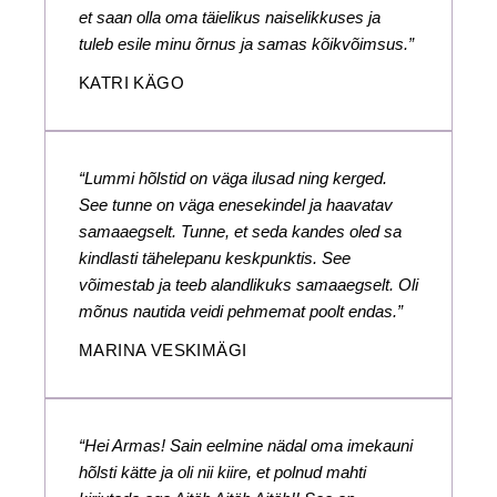
et saan olla oma täielikus naiselikkuses ja
tuleb esile minu õrnus ja samas kõikvõimsus.”
KATRI KÄGO
“Lummi hõlstid on väga ilusad ning kerged.
See tunne on väga enesekindel ja haavatav
samaaegselt. Tunne, et seda kandes oled sa
kindlasti tähelepanu keskpunktis. See
võimestab ja teeb alandlikuks samaaegselt. Oli
mõnus nautida veidi pehmemat poolt endas.”
MARINA VESKIMÄGI
“Hei Armas! Sain eelmine nädal oma imekauni
hõlsti kätte ja oli nii kiire, et polnud mahti