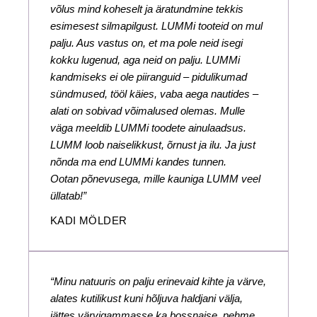
võlus mind koheselt ja äratundmine tekkis
esimesest silmapilgust. LUMMi tooteid on mul
palju. Aus vastus on, et ma pole neid isegi
kokku lugenud, aga neid on palju. LUMMi
kandmiseks ei ole piiranguid – pidulikumad
sündmused, tööl käies, vaba aega nautides –
alati on sobivad võimalused olemas. Mulle
väga meeldib LUMMi toodete ainulaadsus.
LUMM loob naiselikkust, õrnust ja ilu. Ja just
nõnda ma end LUMMi kandes tunnen.
Ootan põnevusega, mille kauniga LUMM veel
üllatab!”
KADI MÖLDER
“Minu natuuris on palju erinevaid kihte ja värve,
alates kutilikust kuni hõljuva haldjani välja,
jättes värvigammasse ka bossnaise, pehme