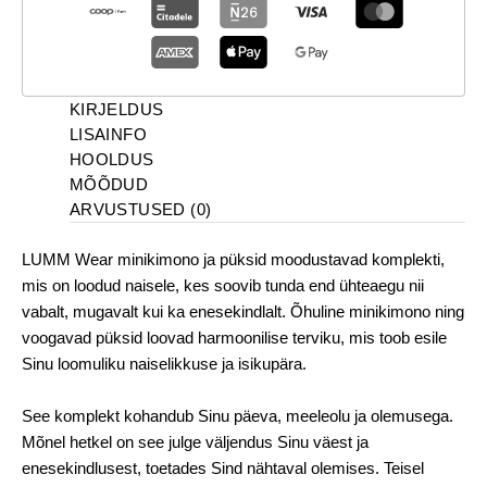
KIRJELDUS
LISAINFO
HOOLDUS
MÕÕDUD
ARVUSTUSED (0)
LUMM Wear minikimono ja püksid moodustavad komplekti,
mis on loodud naisele, kes soovib tunda end ühteaegu nii
vabalt, mugavalt kui ka enesekindlalt. Õhuline minikimono ning
voogavad püksid loovad harmoonilise terviku, mis toob esile
Sinu loomuliku naiselikkuse ja isikupära.
See komplekt kohandub Sinu päeva, meeleolu ja olemusega.
Mõnel hetkel on see julge väljendus Sinu väest ja
enesekindlusest, toetades Sind nähtaval olemises. Teisel