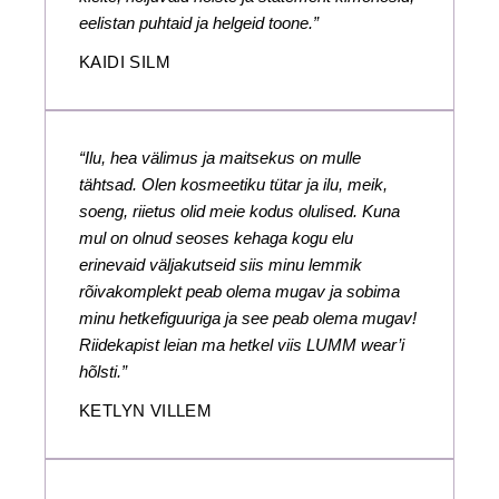
eelistan puhtaid ja helgeid toone.”
KAIDI SILM
“Ilu, hea välimus ja maitsekus on mulle
tähtsad. Olen kosmeetiku tütar ja ilu, meik,
soeng, riietus olid meie kodus olulised. Kuna
mul on olnud seoses kehaga kogu elu
erinevaid väljakutseid siis minu lemmik
rõivakomplekt peab olema mugav ja sobima
minu hetkefiguuriga ja see peab olema mugav!
Riidekapist leian ma hetkel viis LUMM wear’i
hõlsti.”
KETLYN VILLEM