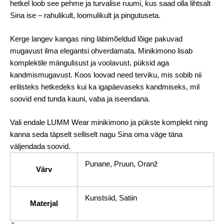
hetkel loob see pehme ja turvalise ruumi, kus saad olla lihtsalt
Sina ise – rahulikult, loomulikult ja pingutuseta.
Kerge langev kangas ning läbimõeldud lõige pakuvad
mugavust ilma elegantsi ohverdamata. Minikimono lisab
komplektile mängulisust ja voolavust, püksid aga
kandmismugavust. Koos loovad need terviku, mis sobib nii
erilisteks hetkedeks kui ka igapäevaseks kandmiseks, mil
soovid end tunda kauni, vaba ja iseendana.
Vali endale LUMM Wear minikimono ja pükste komplekt ning
kanna seda täpselt selliselt nagu Sina oma väge täna
väljendada soovid.
Punane, Pruun, Oranž
Värv
Kunstsiid, Satiin
Materjal