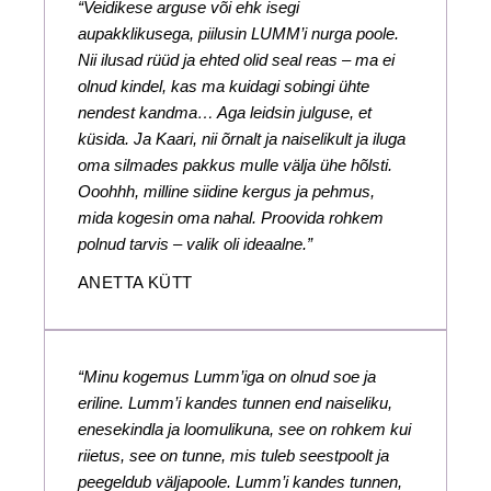
“Veidikese arguse või ehk isegi
aupakklikusega, piilusin LUMM’i nurga poole.
Nii ilusad rüüd ja ehted olid seal reas – ma ei
olnud kindel, kas ma kuidagi sobingi ühte
nendest kandma… Aga leidsin julguse, et
küsida. Ja Kaari, nii õrnalt ja naiselikult ja iluga
oma silmades pakkus mulle välja ühe hõlsti.
Ooohhh, milline siidine kergus ja pehmus,
mida kogesin oma nahal. Proovida rohkem
polnud tarvis – valik oli ideaalne.”
ANETTA KÜTT
“Minu kogemus Lumm’iga on olnud soe ja
eriline. Lumm’i kandes tunnen end naiseliku,
enesekindla ja loomulikuna, see on rohkem kui
riietus, see on tunne, mis tuleb seestpoolt ja
peegeldub väljapoole. Lumm’i kandes tunnen,