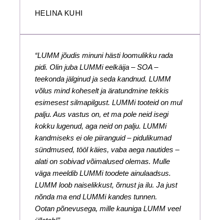
HELINA KUHI
“LUMM jõudis minuni hästi loomulikku rada
pidi. Olin juba LUMMi eelkäija – SOA –
teekonda jälginud ja seda kandnud. LUMM
võlus mind koheselt ja äratundmine tekkis
esimesest silmapilgust. LUMMi tooteid on mul
palju. Aus vastus on, et ma pole neid isegi
kokku lugenud, aga neid on palju. LUMMi
kandmiseks ei ole piiranguid – pidulikumad
sündmused, tööl käies, vaba aega nautides –
alati on sobivad võimalused olemas. Mulle
väga meeldib LUMMi toodete ainulaadsus.
LUMM loob naiselikkust, õrnust ja ilu. Ja just
nõnda ma end LUMMi kandes tunnen.
Ootan põnevusega, mille kauniga LUMM veel