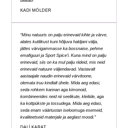
üllatab!”
KADI MÖLDER
“Minu natuuris on palju erinevaid kihte ja värve,
alates kutilikust kuni hõljuva haldjani välja,
jättes värvigammasse ka bossnaise, pehme
emafiguuri ja Sport Spice’i. Kuna mind on palju
erinevaid, siis on ka mul palju riideid, mis neid
erinevaid natuure väljendavad. Vastavalt
aastaajale naudin erinevaid värvitoone,
olemata truu kindlalt ühele. Mida aeg edasi,
seda rohkem kannan aga kimonoid,
kombineerides neid nii seelikute, kleitide, aga
ka kottpükste ja tossudega. Mida aeg edasi,
seda enam väärtustan iseloomuga esemeid,
kvaliteetseid materjale ja aeglast moodi.”
DALÍ KARAT