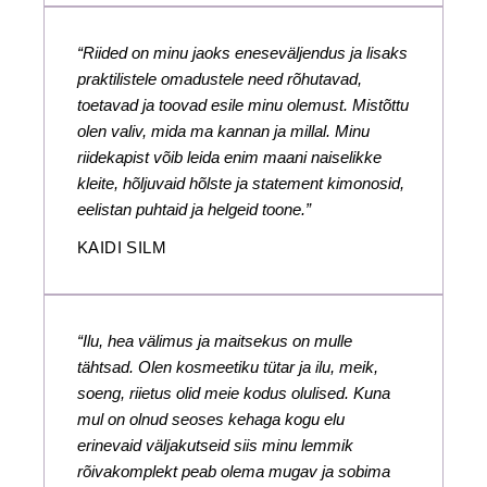
“Riided on minu jaoks eneseväljendus ja lisaks
praktilistele omadustele need rõhutavad,
toetavad ja toovad esile minu olemust. Mistõttu
olen valiv, mida ma kannan ja millal. Minu
riidekapist võib leida enim maani naiselikke
kleite, hõljuvaid hõlste ja statement kimonosid,
eelistan puhtaid ja helgeid toone.”
KAIDI SILM
“Ilu, hea välimus ja maitsekus on mulle
tähtsad. Olen kosmeetiku tütar ja ilu, meik,
soeng, riietus olid meie kodus olulised. Kuna
mul on olnud seoses kehaga kogu elu
erinevaid väljakutseid siis minu lemmik
rõivakomplekt peab olema mugav ja sobima