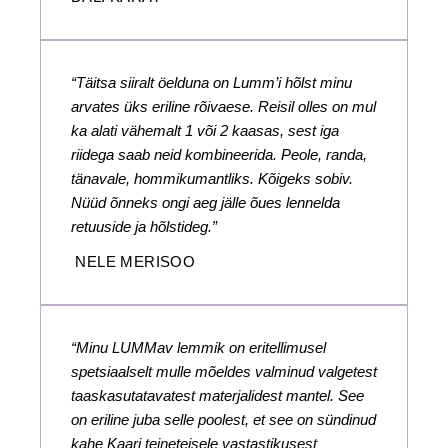
“Täitsa siiralt öelduna on Lumm’i hõlst minu
arvates üks eriline rõivaese. Reisil olles on mul
ka alati vähemalt 1 või 2 kaasas, sest iga
riidega saab neid kombineerida. Peole, randa,
tänavale, hommikumantliks. Kõigeks sobiv.
Nüüd õnneks ongi aeg jälle õues lennelda
retuuside ja hõlstideg.”
NELE MERISOO
“Minu LUMMav lemmik on eritellimusel
spetsiaalselt mulle mõeldes valminud valgetest
taaskasutatavatest materjalidest mantel. See
on eriline juba selle poolest, et see on sündinud
kahe Kaari teineteisele vastastikusest