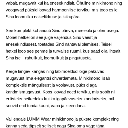
vabalt, mugavalt kui ka enesekindlalt. Õhuline minikimono ning
voogavad püksid loovad harmoonilise terviku, mis toob esile
Sinu loomuliku naiselikkuse ja isikupära.
See komplekt kohandub Sinu päeva, meeleolu ja olemusega.
Mõnel hetkel on see julge väljendus Sinu väest ja
enesekindlusest, toetades Sind nähtaval olemises. Teisel
hetkel loob see pehme ja turvalise ruumi, kus saad olla lihtsalt
Sina ise – rahulikult, loomulikult ja pingutuseta.
Kerge langev kangas ning läbimõeldud lõige pakuvad
mugavust ilma elegantsi ohverdamata. Minikimono lisab
komplektile mängulisust ja voolavust, püksid aga
kandmismugavust. Koos loovad need terviku, mis sobib nii
erilisteks hetkedeks kui ka igapäevaseks kandmiseks, mil
soovid end tunda kauni, vaba ja iseendana.
Vali endale LUMM Wear minikimono ja pükste komplekt ning
kanna seda täpselt selliselt nagu Sina oma väge täna