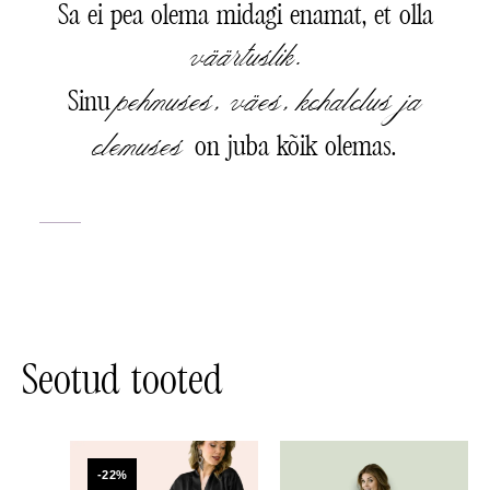
Sa ei pea olema midagi enamat, et olla
väärtuslik.
pehmuses, väes, kohalolus ja
Sinu
olemuses
on juba kõik olemas.
Seotud tooted
Algne
Praegune
hind
hind
-22%
-22%
oli:
on: