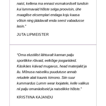
naist, kellena ma ennast esmakordselt tundsin
kui lummavaid hõlste selga proovisin, ühe
maagilise eksemplari endaga koju kaasa
võtsin ning jäädavalt enda seest vabadusse
lasin.”
JUTA LIPMEISTER
“Oma elustiilist lähtuvalt kannan palju
sportlikke rõivaid, eelkõige joogariideid.
Käsikäes käivad mugavus, head materjalid ja
ilu. Mõnusa naiseliku puudutuse annab
retudele alati kaunis kimono. Siin suur
kummardus Lumm wear loojatele, kelle valikus
nii palju omanäoliseid ja naiselikke hõlste.”
KRISTIINA KAJANDU