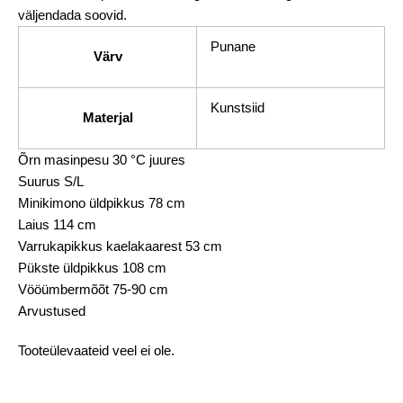
väljendada soovid.
Punane
Värv
Kunstsiid
Materjal
Õrn masinpesu 30 °C juures
Suurus S/L
Minikimono üldpikkus 78 cm
Laius 114 cm
Varrukapikkus kaelakaarest 53 cm
Pükste üldpikkus 108 cm
Vööümbermõõt 75-90 cm
Arvustused
Tooteülevaateid veel ei ole.