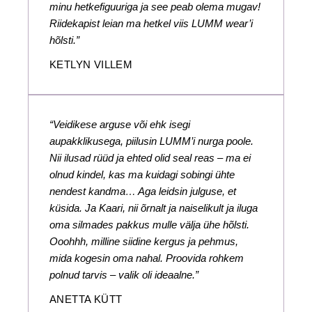
minu hetkefiguuriga ja see peab olema mugav!
Riidekapist leian ma hetkel viis LUMM wear’i
hõlsti.”
KETLYN VILLEM
“Veidikese arguse või ehk isegi
aupakklikusega, piilusin LUMM’i nurga poole.
Nii ilusad rüüd ja ehted olid seal reas – ma ei
olnud kindel, kas ma kuidagi sobingi ühte
nendest kandma… Aga leidsin julguse, et
küsida. Ja Kaari, nii õrnalt ja naiselikult ja iluga
oma silmades pakkus mulle välja ühe hõlsti.
Ooohhh, milline siidine kergus ja pehmus,
mida kogesin oma nahal. Proovida rohkem
polnud tarvis – valik oli ideaalne.”
ANETTA KÜTT