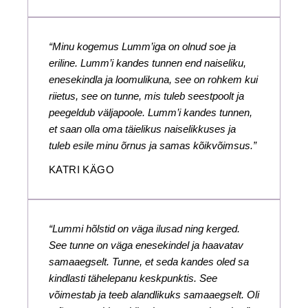
“Minu kogemus Lumm’iga on olnud soe ja
eriline. Lumm’i kandes tunnen end naiseliku,
enesekindla ja loomulikuna, see on rohkem kui
riietus, see on tunne, mis tuleb seestpoolt ja
peegeldub väljapoole. Lumm’i kandes tunnen,
et saan olla oma täielikus naiselikkuses ja
tuleb esile minu õrnus ja samas kõikvõimsus.”
KATRI KÄGO
“Lummi hõlstid on väga ilusad ning kerged.
See tunne on väga enesekindel ja haavatav
samaaegselt. Tunne, et seda kandes oled sa
kindlasti tähelepanu keskpunktis. See
võimestab ja teeb alandlikuks samaaegselt. Oli