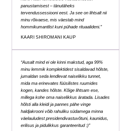
panustamisest – tänutäheks
tervendussessiooni eest. Ja see on lihtsalt nii
minu rõivaese, mis väestab mind
hommikumantlist kuni pühade rituaalideni.”
KAARI SHIROMANI KAUP
“Ausalt mind ei ole kinni makstud, aga 99%
minu lemmik komplektidest sisaldavad hõlste,
jumaldan seda lendlevat naiselikku tunnet,
mida ma erinevates füüsilistes ruumides
kogen, kandes hõlste. Kõige lihtsam ese,
millega kohe oma naiselikkus äratada. Lisades
hõlsti alla kleidi ja pannes pähe vinge
haldjakrooni võib rahuliku südamega minna
väelauludest presidendivastuvõtuni, kaunidus,
erilisus ja pidulikkus garanteeritud :)”