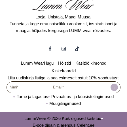
Looja, Unistaja, Maag, Muusa.
Tunneta ja koge oma naiselikku voolamist, inspiratsiooni ja
maagiat hõljudes kergusega LUMM wear rõivastes.
F
I
T
a
n
i
c
s
k
e
t
t
Lumm Weari lugu
Hõlstid
Käsitöö kimonod
b
a
o
o
g
k
Kinkekaardid
o
r
Liitu uudiskirja listiga ja saa esimeselt ostult 10% soodustust!
k
a
Nimi
-
Email
m
→
f
Tarne ja tagastus
Privaatsus- ja küpsistetingimused
Müügitingimused
LummWear © 2026 Kõik õigused kaitstud
E-poe disain & arendus Celeht.ee