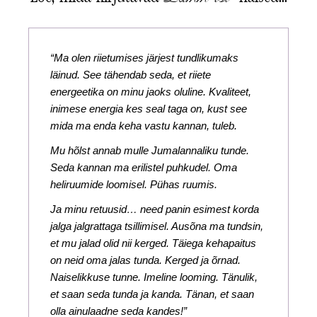
“Ma olen riietumises järjest tundlikumaks
läinud. See tähendab seda, et riiete
energeetika on minu jaoks oluline. Kvaliteet,
inimese energia kes seal taga on, kust see
mida ma enda keha vastu kannan, tuleb.
Mu hõlst annab mulle Jumalannaliku tunde.
Seda kannan ma erilistel puhkudel. Oma
heliruumide loomisel. Pühas ruumis.
Ja minu retuusid… need panin esimest korda
jalga jalgrattaga tsillimisel. Ausõna ma tundsin,
et mu jalad olid nii kerged. Täiega kehapaitus
on neid oma jalas tunda. Kerged ja õrnad.
Naiselikkuse tunne. Imeline looming. Tänulik,
et saan seda tunda ja kanda. Tänan, et saan
olla ainulaadne seda kandes!”