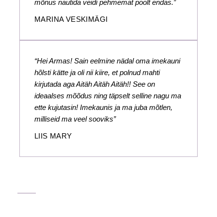
mõnus nautida veidi pehmemat poolt endas.”
MARINA VESKIMÄGI
“Hei Armas! Sain eelmine nädal oma imekauni
hõlsti kätte ja oli nii kiire, et polnud mahti
kirjutada aga Aitäh Aitäh Aitäh!! See on
ideaalses mõõdus ning täpselt selline nagu ma
ette kujutasin! Imekaunis ja ma juba mõtlen,
milliseid ma veel sooviks”
LIIS MARY