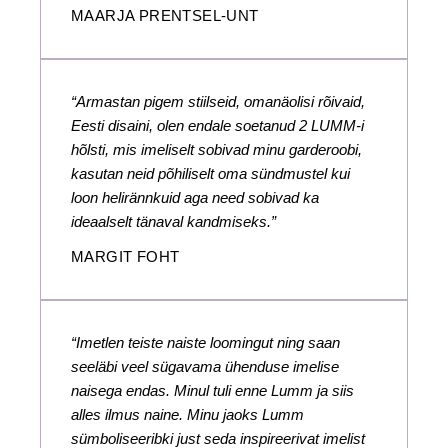
MAARJA PRENTSEL-UNT
“Armastan pigem stiilseid, omanäolisi rõivaid,
Eesti disaini, olen endale soetanud 2 LUMM-i
hõlsti, mis imeliselt sobivad minu garderoobi,
kasutan neid põhiliselt oma sündmustel kui
loon helirännkuid aga need sobivad ka
ideaalselt tänaval kandmiseks.”
MARGIT FOHT
“Imetlen teiste naiste loomingut ning saan
seeläbi veel sügavama ühenduse imelise
naisega endas. Minul tuli enne Lumm ja siis
alles ilmus naine. Minu jaoks Lumm
sümboliseeribki just seda inspireerivat imelist