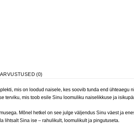
D
ARVUSTUSED (0)
ti, mis on loodud naisele, kes soovib tunda end ühteaegu nii 
terviku, mis toob esile Sinu loomuliku naiselikkuse ja isikupä
sega. Mõnel hetkel on see julge väljendus Sinu väest ja enese
 lihtsalt Sina ise – rahulikult, loomulikult ja pingutuseta.