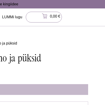
e kingiidee
0,00
€
LUMMi lugu
 ja püksid
o ja püksid