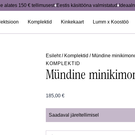
Mündine
e alates 150 € tellimusest
Eestis käsitööna valmistatud
Ideaaln
minikimono
ja
püksid
lektsioon
Komplektid
Kinkekaart
Lumm x Koostöö
kogus
Esileht
/
Komplektid
/ Mündine minikimono
KOMPLEKTID
Mündine minikimon
185,00
€
Saadaval järeltellimisel