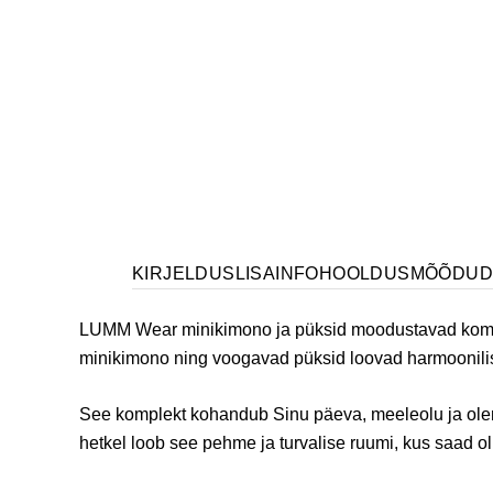
KIRJELDUS
LISAINFO
HOOLDUS
MÕÕDU
LUMM Wear minikimono ja püksid moodustavad komplek
minikimono ning voogavad püksid loovad harmoonilise 
See komplekt kohandub Sinu päeva, meeleolu ja olemu
hetkel loob see pehme ja turvalise ruumi, kus saad olla