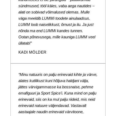
sündmused, tööl käies, vaba aega nautides –
alati on sobivad võimalused olemas. Mulle
väga meeldib LUMMi toodete ainulaadsus.
LUMM loob naiselikkust, õrnust ja ilu. Ja just
nõnda ma end LUMMi kandes tunnen.
Ootan põnevusega, mille kauniga LUMM veel
üllatab!”
KADI MÖLDER
“Minu natuuris on palju erinevaid kihte ja värve,
alates kutilikust kuni hõljuva haldjani välja,
jättes värvigammasse ka bossnaise, pehme
emafiguuri ja Sport Spice’i. Kuna mind on palju
erinevaid, siis on ka mul palju riideid, mis neid
erinevaid natuure väljendavad. Vastavalt
aastaajale naudin erinevaid värvitoone,