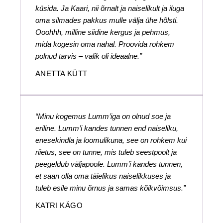
küsida. Ja Kaari, nii õrnalt ja naiselikult ja iluga
oma silmades pakkus mulle välja ühe hõlsti.
Ooohhh, milline siidine kergus ja pehmus,
mida kogesin oma nahal. Proovida rohkem
polnud tarvis – valik oli ideaalne.”
ANETTA KÜTT
“Minu kogemus Lumm’iga on olnud soe ja
eriline. Lumm’i kandes tunnen end naiseliku,
enesekindla ja loomulikuna, see on rohkem kui
riietus, see on tunne, mis tuleb seestpoolt ja
peegeldub väljapoole. Lumm’i kandes tunnen,
et saan olla oma täielikus naiselikkuses ja
tuleb esile minu õrnus ja samas kõikvõimsus.”
KATRI KÄGO