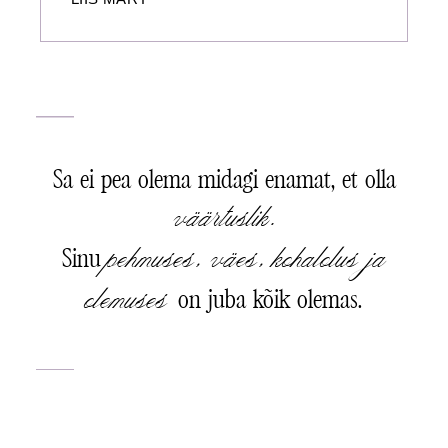
Sa ei pea olema midagi enamat, et olla
väärtuslik.
pehmuses, väes, kohalolus ja
Sinu
olemuses
on juba kõik olemas.