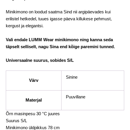
Minikimono on loodud saatma Sind nii argipäevades kui
erilistel hetkedel, tuues igasse päeva killukese pehmust,
kergust ja elegantsi.
Vali endale LUMM Wear minikimono ning kanna seda
täpselt selliselt, nagu Sina end kõige paremini tunned.
Universaalne suurus, sobides S/L
Sinine
Värv
Puuvillane
Materjal
Õrn masinpesu 30 °C juures
Suurus S/L
Minikimono üldpikkus 78 cm