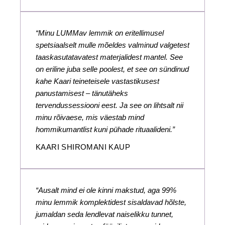
“Minu LUMMav lemmik on eritellimusel
spetsiaalselt mulle mõeldes valminud valgetest
taaskasutatavatest materjalidest mantel. See
on eriline juba selle poolest, et see on sündinud
kahe Kaari teineteisele vastastikusest
panustamisest – tänutäheks
tervendussessiooni eest. Ja see on lihtsalt nii
minu rõivaese, mis väestab mind
hommikumantlist kuni pühade rituaalideni.”
KAARI SHIROMANI KAUP
“Ausalt mind ei ole kinni makstud, aga 99%
minu lemmik komplektidest sisaldavad hõlste,
jumaldan seda lendlevat naiselikku tunnet,