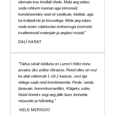
olemata truu kindlalt ühele. Mida aeg edasi,
seda rohkem kannan aga kimonoid,
kombineerides neid nii seelikute, kleitide, aga
ka kottpükste ja tossudega. Mida aeg edasi,
seda enam väärtustan iseloomuga esemeid,
kvaliteetseid materjale ja aeglast moodi.”
DALÍ KARAT
“Täitsa siiralt öelduna on Lumm’i hõlst minu
arvates üks eriline rõivaese. Reisil olles on mul
ka alati vähemalt 1 või 2 kaasas, sest iga
riidega saab neid kombineerida. Peole, randa,
tänavale, hommikumantliks. Kõigeks sobiv.
Nüüd õnneks ongi aeg jälle õues lennelda
retuuside ja hõlstideg.”
NELE MERISOO