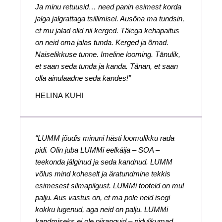
Ja minu retuusid… need panin esimest korda
jalga jalgrattaga tsillimisel. Ausõna ma tundsin,
et mu jalad olid nii kerged. Täiega kehapaitus
on neid oma jalas tunda. Kerged ja õrnad.
Naiselikkuse tunne. Imeline looming. Tänulik,
et saan seda tunda ja kanda. Tänan, et saan
olla ainulaadne seda kandes!”
HELINA KUHI
“LUMM jõudis minuni hästi loomulikku rada
pidi. Olin juba LUMMi eelkäija – SOA –
teekonda jälginud ja seda kandnud. LUMM
võlus mind koheselt ja äratundmine tekkis
esimesest silmapilgust. LUMMi tooteid on mul
palju. Aus vastus on, et ma pole neid isegi
kokku lugenud, aga neid on palju. LUMMi
kandmiseks ei ole piiranguid – pidulikumad