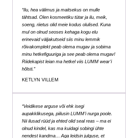
“Ilu, hea välimus ja maitsekus on mulle
tähtsad. Olen kosmeetiku tütar ja ilu, meik,
soeng, riietus olid meie kodus olulised. Kuna
mul on olnud seoses kehaga kogu elu
erinevaid väljakutseid siis minu lemmik
rõivakomplekt peab olema mugav ja sobima
minu hetkefiguuriga ja see peab olema mugav!
Riidekapist leian ma hetkel viis LUMM wear’i
hõlsti.”
KETLYN VILLEM
“Veidikese arguse või ehk isegi
aupakklikusega, piilusin LUMM’i nurga poole.
Nii ilusad rüüd ja ehted olid seal reas – ma ei
olnud kindel, kas ma kuidagi sobingi ühte
nendest kandma… Aga leidsin julguse, et