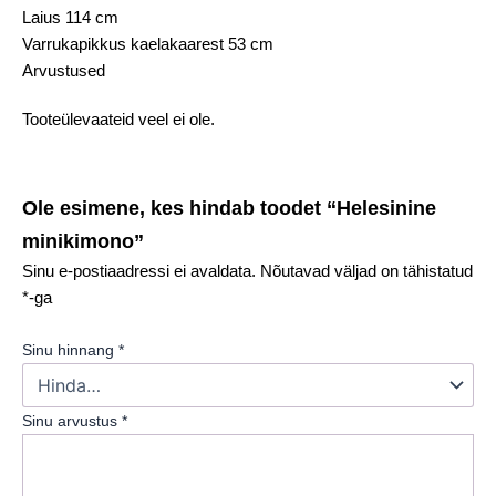
Laius 114 cm
Varrukapikkus kaelakaarest 53 cm
Arvustused
Tooteülevaateid veel ei ole.
Ole esimene, kes hindab toodet “Helesinine
minikimono”
Sinu e-postiaadressi ei avaldata.
Nõutavad väljad on tähistatud
*
-ga
Sinu hinnang
*
Sinu arvustus
*