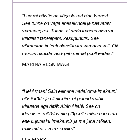
“Lummi hõlstid on väga ilusad ning kerged.
See tunne on väga enesekindel ja haavatav
samaaegselt. Tunne, et seda kandes oled sa
kindlasti tähelepanu keskpunktis. See
võimestab ja teeb alandlikuks samaaegselt. Oli
mõnus nautida veidi pehmemat poolt endas.”
MARINA VESKIMÄGI
“Hei Armas! Sain eelmine nädal oma imekauni
hõlsti kätte ja oli nii kiire, et polnud mahti
kirjutada aga Aitäh Aitäh Aitäh!! See on
ideaalses mõõdus ning täpselt selline nagu ma
ette kujutasin! Imekaunis ja ma juba mõtlen,
milliseid ma veel sooviks”
LIIS MARY