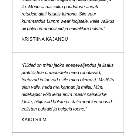
ilu. Mõnusa naiseliku puudutuse annab
retudele alati kaunis kimono. Siin suur
kummardus Lumm wear loojatele, kelle valikus
nii palju omanäoliseid ja naiselikke hõlste.”
KRISTIINA KAJANDU
“Riided on minu jaoks eneseväljendus ja lisaks
praktilistele omadustele need rõhutavad,
toetavad ja toovad esile minu olemust. Mistõttu
olen valiv, mida ma kannan ja millal. Minu
riidekapist võib leida enim maani naiselikke
kleite, hõljuvaid hõlste ja statement kimonosid,
eelistan puhtaid ja helgeid toone.”
KAIDI SILM