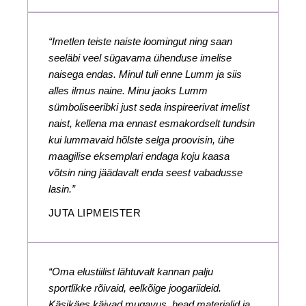
“Imetlen teiste naiste loomingut ning saan
seeläbi veel sügavama ühenduse imelise
naisega endas. Minul tuli enne Lumm ja siis
alles ilmus naine. Minu jaoks Lumm
sümboliseeribki just seda inspireerivat imelist
naist, kellena ma ennast esmakordselt tundsin
kui lummavaid hõlste selga proovisin, ühe
maagilise eksemplari endaga koju kaasa
võtsin ning jäädavalt enda seest vabadusse
lasin.”
JUTA LIPMEISTER
“Oma elustiilist lähtuvalt kannan palju
sportlikke rõivaid, eelkõige joogariideid.
Käsikäes käivad mugavus, head materjalid ja