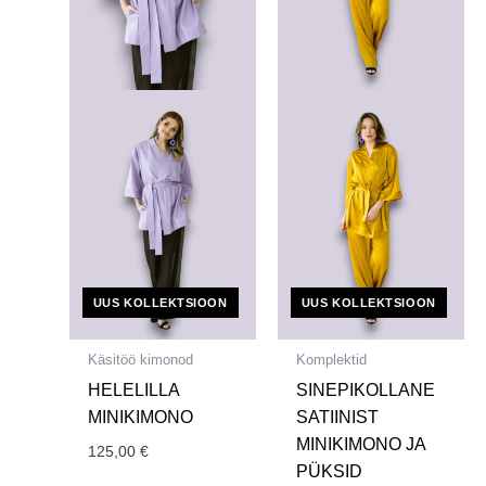
UUS KOLLEKTSIOON
UUS KOLLEKTSIOON
Käsitöö kimonod
Komplektid
HELELILLA
SINEPIKOLLANE
MINIKIMONO
SATIINIST
MINIKIMONO JA
125,00
€
PÜKSID