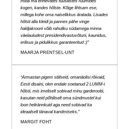
mida ma erinevates füüsilistes ruumides
kogen, kandes hõlste. Kõige lihtsam ese,
millega kohe oma naiselikkus äratada. Lisades
hõlsti alla kleidi ja pannes pähe vinge
haldjakrooni võib rahuliku südamega minna
väelauludest presidendivastuvõtuni, kaunidus,
erilisus ja pidulikkus garanteeritud :)”
MAARJA PRENTSEL-UNT
“Armastan pigem stiilseid, omanäolisi rõivaid,
Eesti disaini, olen endale soetanud 2 LUMM-i
hõlsti, mis imeliselt sobivad minu garderoobi,
kasutan neid põhiliselt oma sündmustel kui
loon helirännkuid aga need sobivad ka
ideaalselt tänaval kandmiseks.”
MARGIT FOHT