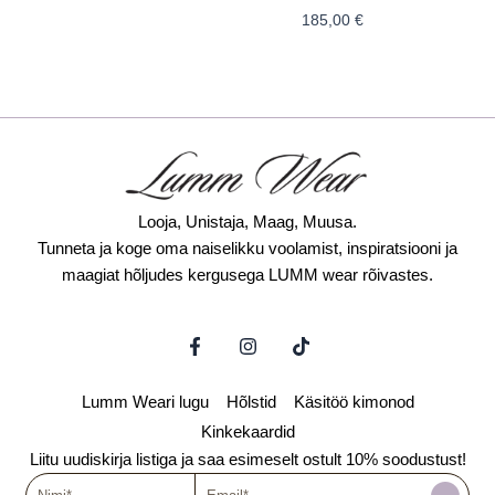
185,00
€
Looja, Unistaja, Maag, Muusa.
Tunneta ja koge oma naiselikku voolamist, inspiratsiooni ja
maagiat hõljudes kergusega LUMM wear rõivastes.
F
I
T
a
n
i
c
s
k
e
t
t
Lumm Weari lugu
Hõlstid
Käsitöö kimonod
b
a
o
o
g
k
Kinkekaardid
o
r
Liitu uudiskirja listiga ja saa esimeselt ostult 10% soodustust!
k
a
Nimi
-
Email
m