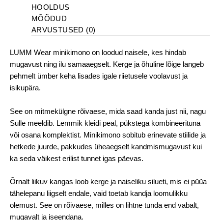
HOOLDUS
MÕÕDUD
ARVUSTUSED (0)
LUMM Wear minikimono on loodud naisele, kes hindab
mugavust ning ilu samaaegselt. Kerge ja õhuline lõige langeb
pehmelt ümber keha lisades igale riietusele voolavust ja
isikupära.
See on mitmekülgne rõivaese, mida saad kanda just nii, nagu
Sulle meeldib. Lemmik kleidi peal, pükstega kombineerituna
või osana komplektist. Minikimono sobitub erinevate stiilide ja
hetkede juurde, pakkudes üheaegselt kandmismugavust kui
ka seda väikest erilist tunnet igas päevas.
Õrnalt liikuv kangas loob kerge ja naiseliku silueti, mis ei püüa
tähelepanu liigselt endale, vaid toetab kandja loomulikku
olemust. See on rõivaese, milles on lihtne tunda end vabalt,
mugavalt ja iseendana.