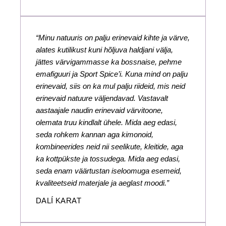
“Minu natuuris on palju erinevaid kihte ja värve,
alates kutilikust kuni hõljuva haldjani välja,
jättes värvigammasse ka bossnaise, pehme
emafiguuri ja Sport Spice’i. Kuna mind on palju
erinevaid, siis on ka mul palju riideid, mis neid
erinevaid natuure väljendavad. Vastavalt
aastaajale naudin erinevaid värvitoone,
olemata truu kindlalt ühele. Mida aeg edasi,
seda rohkem kannan aga kimonoid,
kombineerides neid nii seelikute, kleitide, aga
ka kottpükste ja tossudega. Mida aeg edasi,
seda enam väärtustan iseloomuga esemeid,
kvaliteetseid materjale ja aeglast moodi.”
DALÍ KARAT