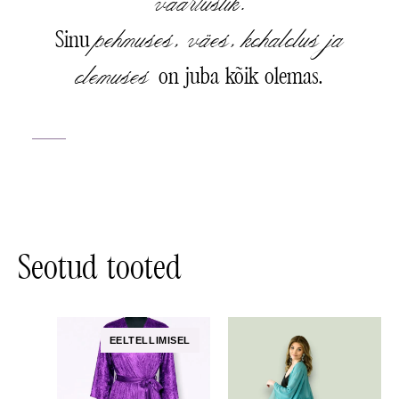
väärtuslik.
pehmuses, väes, kohalolus ja
Sinu
olemuses
on juba kõik olemas.
Seotud tooted