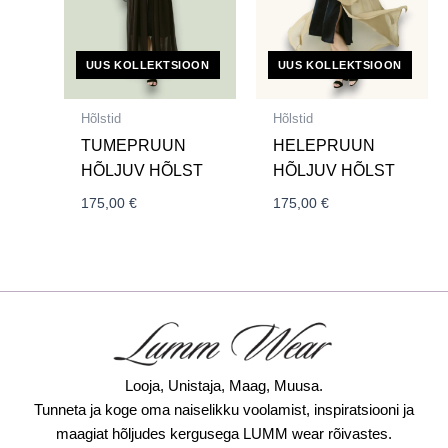
UUS KOLLEKTSIOON
UUS KOLLEKTSIOON
Hõlstid
Hõlstid
TUMEPRUUN
HELEPRUUN
HÕLJUV HÕLST
HÕLJUV HÕLST
175,00
€
175,00
€
Looja, Unistaja, Maag, Muusa.
Tunneta ja koge oma naiselikku voolamist, inspiratsiooni ja
maagiat hõljudes kergusega LUMM wear rõivastes.