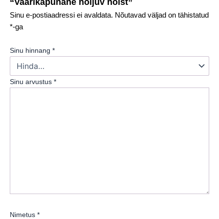
“Vaarikapunane hõljuv hõlst”
Sinu e-postiaadressi ei avaldata.
Nõutavad väljad on tähistatud
*
-ga
Sinu hinnang
*
Sinu arvustus
*
Nimetus
*