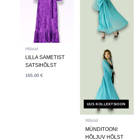
Hõlstid
LILLA SAMETIST
SATSIHÕLST
165,00
€
UUS KOLLEKTSIOON
Hõlstid
MÜNDITOONI
HÕLJUV HÕLST