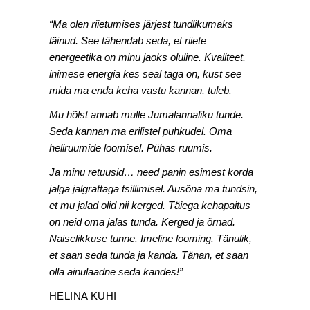
“Ma olen riietumises järjest tundlikumaks
läinud. See tähendab seda, et riiete
energeetika on minu jaoks oluline. Kvaliteet,
inimese energia kes seal taga on, kust see
mida ma enda keha vastu kannan, tuleb.
Mu hõlst annab mulle Jumalannaliku tunde.
Seda kannan ma erilistel puhkudel. Oma
heliruumide loomisel. Pühas ruumis.
Ja minu retuusid… need panin esimest korda
jalga jalgrattaga tsillimisel. Ausõna ma tundsin,
et mu jalad olid nii kerged. Täiega kehapaitus
on neid oma jalas tunda. Kerged ja õrnad.
Naiselikkuse tunne. Imeline looming. Tänulik,
et saan seda tunda ja kanda. Tänan, et saan
olla ainulaadne seda kandes!”
HELINA KUHI