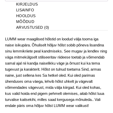
KIRJELDUS
LISAINFO
HOOLDUS
MÕÕDUD
ARVUSTUSED (0)
LUMM wear maagilised hõlstid on loodud välja tooma iga
naise isikupära. Õhuliselt hõljuv hõlst sobib põneva lisandina
sinu lemmikriiete peal kandmiseks. See mugav ja lendlev ning
väga mitmekülgselt stiliseeritav riideese toetab ja võimendab
samal ajal nii kandja naiselikku väge ja õrnust kui ka tema
tugevust ja karakterit. Hõlst on tulnud toetama Sind, armas
naine, just sellena kes Sa hetkel oled. Kui oled parimas
ühenduses oma väega, lehvib hõlst uhkelt ja vägevalt
võimendades vägevust, mida välja kiirgad. Kui oled kohas,
kus valid hoida end pigem pehmelt olemises, aitab hõlst luua
turvalise kaitsekihi, milles saad kergusega mõnuleda.. Vali
endale päris oma hõljuv hõlst LUMM wear valikust!