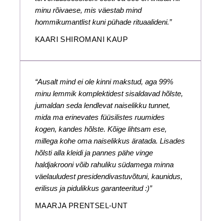
minu rõivaese, mis väestab mind
hommikumantlist kuni pühade rituaalideni.”
KAARI SHIROMANI KAUP
“Ausalt mind ei ole kinni makstud, aga 99%
minu lemmik komplektidest sisaldavad hõlste,
jumaldan seda lendlevat naiselikku tunnet,
mida ma erinevates füüsilistes ruumides
kogen, kandes hõlste. Kõige lihtsam ese,
millega kohe oma naiselikkus äratada. Lisades
hõlsti alla kleidi ja pannes pähe vinge
haldjakrooni võib rahuliku südamega minna
väelauludest presidendivastuvõtuni, kaunidus,
erilisus ja pidulikkus garanteeritud :)”
MAARJA PRENTSEL-UNT