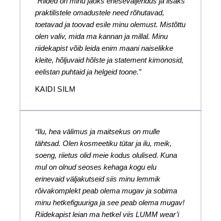
“Riided on minu jaoks eneseväljendus ja lisaks
praktilistele omadustele need rõhutavad,
toetavad ja toovad esile minu olemust. Mistõttu
olen valiv, mida ma kannan ja millal. Minu
riidekapist võib leida enim maani naiselikke
kleite, hõljuvaid hõlste ja statement kimonosid,
eelistan puhtaid ja helgeid toone.”
KAIDI SILM
“Ilu, hea välimus ja maitsekus on mulle
tähtsad. Olen kosmeetiku tütar ja ilu, meik,
soeng, riietus olid meie kodus olulised. Kuna
mul on olnud seoses kehaga kogu elu
erinevaid väljakutseid siis minu lemmik
rõivakomplekt peab olema mugav ja sobima
minu hetkefiguuriga ja see peab olema mugav!
Riidekapist leian ma hetkel viis LUMM wear’i