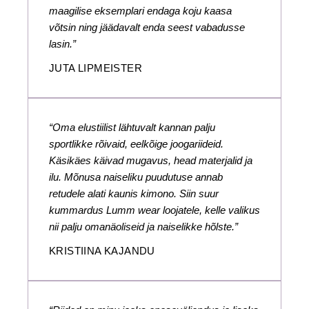
maagilise eksemplari endaga koju kaasa
võtsin ning jäädavalt enda seest vabadusse
lasin.”
JUTA LIPMEISTER
“Oma elustiilist lähtuvalt kannan palju
sportlikke rõivaid, eelkõige joogariideid.
Käsikäes käivad mugavus, head materjalid ja
ilu. Mõnusa naiseliku puudutuse annab
retudele alati kaunis kimono. Siin suur
kummardus Lumm wear loojatele, kelle valikus
nii palju omanäoliseid ja naiselikke hõlste.”
KRISTIINA KAJANDU