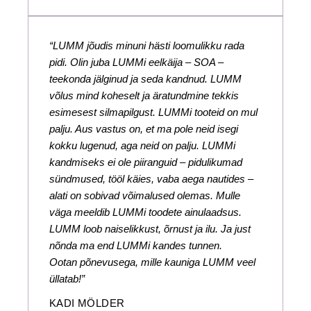
“LUMM jõudis minuni hästi loomulikku rada
pidi. Olin juba LUMMi eelkäija – SOA –
teekonda jälginud ja seda kandnud. LUMM
võlus mind koheselt ja äratundmine tekkis
esimesest silmapilgust. LUMMi tooteid on mul
palju. Aus vastus on, et ma pole neid isegi
kokku lugenud, aga neid on palju. LUMMi
kandmiseks ei ole piiranguid – pidulikumad
sündmused, tööl käies, vaba aega nautides –
alati on sobivad võimalused olemas. Mulle
väga meeldib LUMMi toodete ainulaadsus.
LUMM loob naiselikkust, õrnust ja ilu. Ja just
nõnda ma end LUMMi kandes tunnen.
Ootan põnevusega, mille kauniga LUMM veel
üllatab!”
KADI MÖLDER