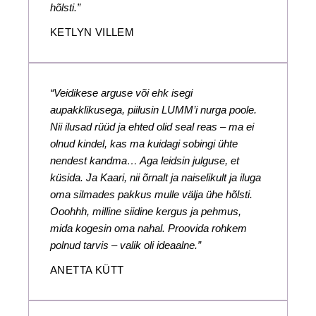
hõlsti.”
KETLYN VILLEM
“Veidikese arguse või ehk isegi
aupakklikusega, piilusin LUMM’i nurga poole.
Nii ilusad rüüd ja ehted olid seal reas – ma ei
olnud kindel, kas ma kuidagi sobingi ühte
nendest kandma… Aga leidsin julguse, et
küsida. Ja Kaari, nii õrnalt ja naiselikult ja iluga
oma silmades pakkus mulle välja ühe hõlsti.
Ooohhh, milline siidine kergus ja pehmus,
mida kogesin oma nahal. Proovida rohkem
polnud tarvis – valik oli ideaalne.”
ANETTA KÜTT