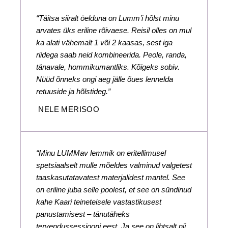
“Täitsa siiralt öelduna on Lumm’i hõlst minu
arvates üks eriline rõivaese. Reisil olles on mul
ka alati vähemalt 1 või 2 kaasas, sest iga
riidega saab neid kombineerida. Peole, randa,
tänavale, hommikumantliks. Kõigeks sobiv.
Nüüd õnneks ongi aeg jälle õues lennelda
retuuside ja hõlstideg.”
NELE MERISOO
“Minu LUMMav lemmik on eritellimusel
spetsiaalselt mulle mõeldes valminud valgetest
taaskasutatavatest materjalidest mantel. See
on eriline juba selle poolest, et see on sündinud
kahe Kaari teineteisele vastastikusest
panustamisest – tänutäheks
tervendussessiooni eest. Ja see on lihtsalt nii