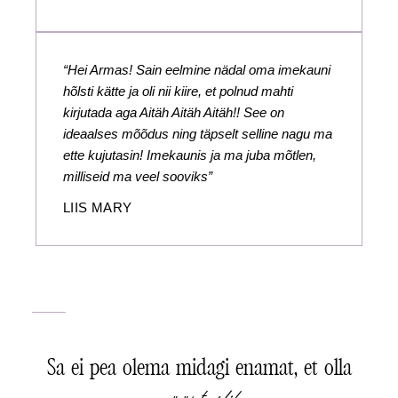
“Hei Armas! Sain eelmine nädal oma imekauni
hõlsti kätte ja oli nii kiire, et polnud mahti
kirjutada aga Aitäh Aitäh Aitäh!! See on
ideaalses mõõdus ning täpselt selline nagu ma
ette kujutasin! Imekaunis ja ma juba mõtlen,
milliseid ma veel sooviks”
LIIS MARY
Sa ei pea olema midagi enamat, et olla