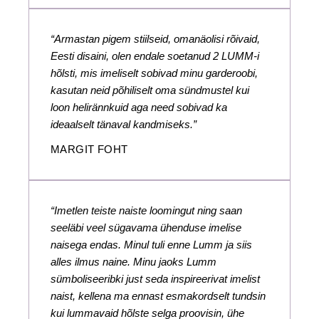
“Armastan pigem stiilseid, omanäolisi rõivaid,
Eesti disaini, olen endale soetanud 2 LUMM-i
hõlsti, mis imeliselt sobivad minu garderoobi,
kasutan neid põhiliselt oma sündmustel kui
loon helirännkuid aga need sobivad ka
ideaalselt tänaval kandmiseks.”
MARGIT FOHT
“Imetlen teiste naiste loomingut ning saan
seeläbi veel sügavama ühenduse imelise
naisega endas. Minul tuli enne Lumm ja siis
alles ilmus naine. Minu jaoks Lumm
sümboliseeribki just seda inspireerivat imelist
naist, kellena ma ennast esmakordselt tundsin
kui lummavaid hõlste selga proovisin, ühe