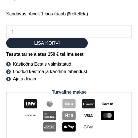
Saadavus:
Ainult 1 laos (saab järeltellida)
LISA KORVI
Tasuta tarne alates 150 € tellimusest
Käsitööna Eestis valmistatud
Loodud kestma ja kandma tähendust
Ajatu disain
Turvaline makse