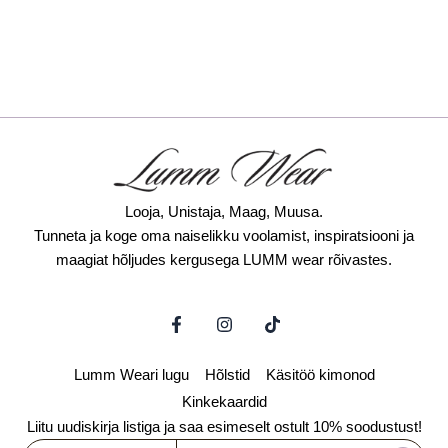
Looja, Unistaja, Maag, Muusa.
Tunneta ja koge oma naiselikku voolamist, inspiratsiooni ja
maagiat hõljudes kergusega LUMM wear rõivastes.
F
I
T
a
n
i
c
s
k
e
t
t
Lumm Weari lugu
Hõlstid
Käsitöö kimonod
b
a
o
o
g
k
Kinkekaardid
o
r
Liitu uudiskirja listiga ja saa esimeselt ostult 10% soodustust!
k
a